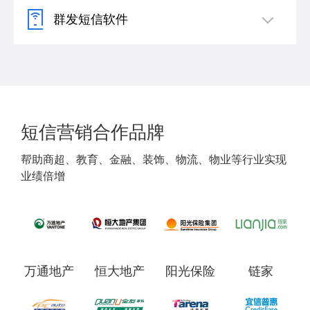
群发短信软件
短信营销合作品牌
帮助商超、教育、金融、装饰、物流、物业等行业实现
业绩倍增
万通地产
恒大地产
阳光保险
链家