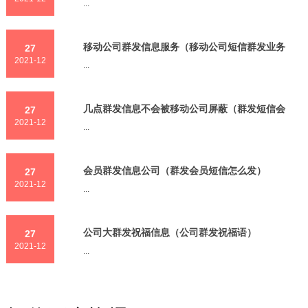
...
移动公司群发信息服务（移动公司短信群发业务
27
2021-12
...
几点群发信息不会被移动公司屏蔽（群发短信会
27
2021-12
...
会员群发信息公司（群发会员短信怎么发）
27
2021-12
...
公司大群发祝福信息（公司群发祝福语）
27
2021-12
...