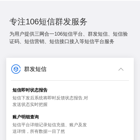
专注106短信群发服务
为用户提供三网合一106短信平台、群发短信、短信验
证码、短信营销、短信接口接入等短信平台服务
群发短信
短信即时状态报告
短信下发后系统将即时反馈状态报告,对
发送状态实时把握
短信即时状态报告
账户明细查询
短信平台详细记录短信充值、账户及发
账户明细查询
送详情，所有数据一目了然
支持短信回复